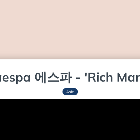
aespa 에스파 - 'Rich Man
Asie