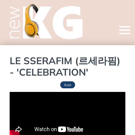
Open
menu
LE SSERAFIM (르세라핌)
- 'CELEBRATION'
Asie