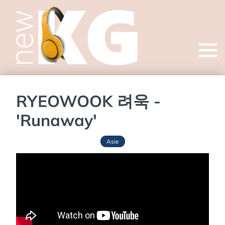
Open
menu
RYEOWOOK 려욱 -
'Runaway'
Asie