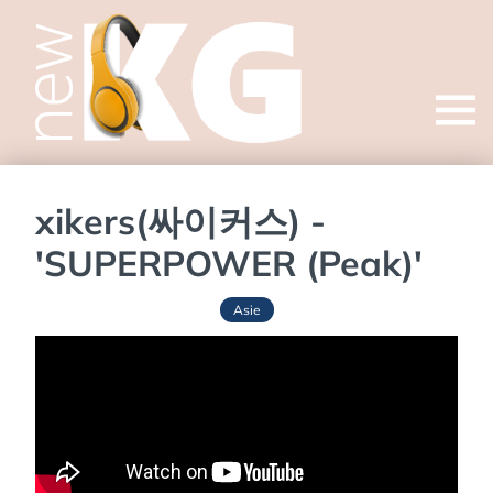
Open
menu
xikers(싸이커스) -
'SUPERPOWER (Peak)'
Asie