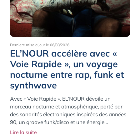
Dernière mise à jour le 06/08/2026
EL’NOUR accélère avec «
Voie Rapide », un voyage
nocturne entre rap, funk et
synthwave
Avec « Voie Rapide », EL’NOUR dévoile un
morceau nocturne et atmosphérique, porté par
des sonorités électroniques inspirées des années
90, un groove funk/disco et une énergie
synthwave. Un titre immersif qui confirme la
Lire la suite
cohérence et la maturité de son univers artistique.