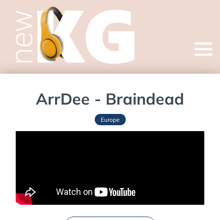
Open
menu
ArrDee - Braindead
Europe