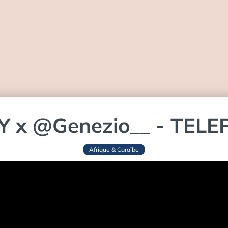
 x ‪@Genezio__‬ - TEL
Afrique & Caraïbe