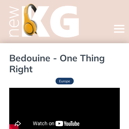
Open
menu
Bedouine - One Thing
Right
Europe