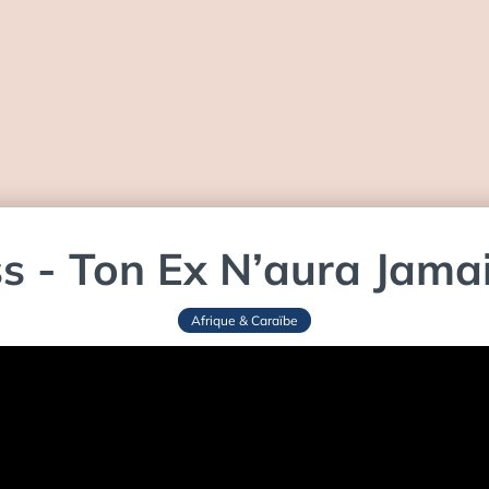
s - Ton Ex N’aura Jama
Afrique & Caraïbe