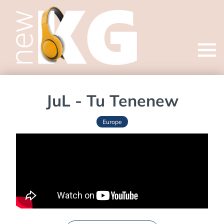
Open
menu
JuL - Tu Tenenew
Europe