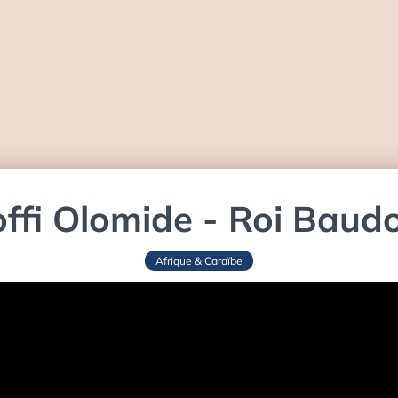
ffi Olomide - Roi Baud
Afrique & Caraïbe