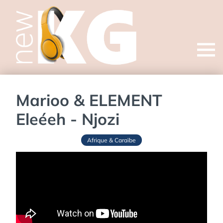
Open
menu
Marioo & ELEMENT
Eleéeh - Njozi
Afrique & Caraïbe