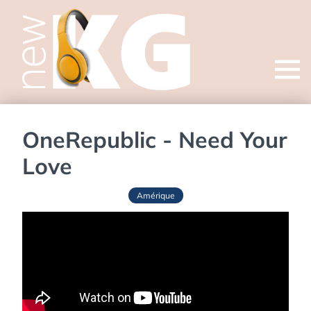
Open
menu
OneRepublic - Need Your
Love
Amérique