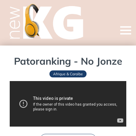
Open
menu
Patoranking - No Jonze
Afrique & Caraïbe