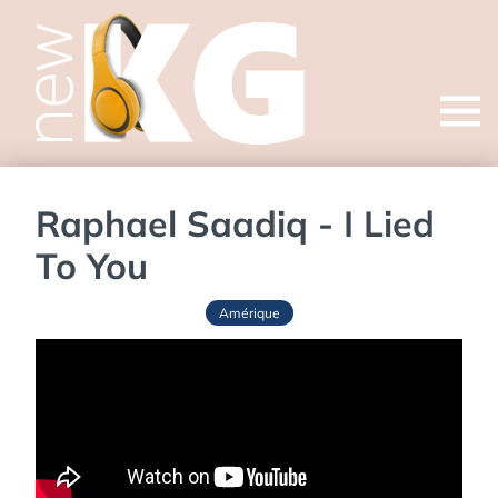
Open
menu
Raphael Saadiq - I Lied
To You
Amérique