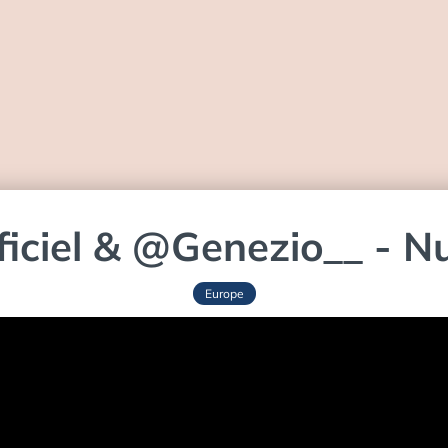
iciel‬ & ‪@Genezio__‬ - 
Europe