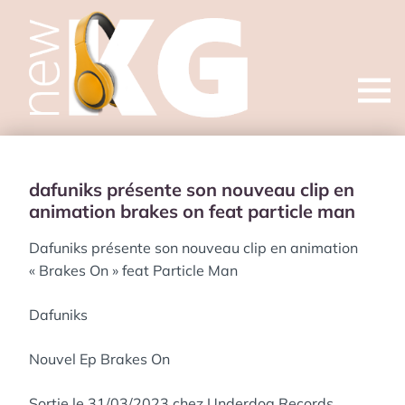
Open
menu
dafuniks présente son nouveau clip en
animation brakes on feat particle man
Dafuniks présente son nouveau clip en animation
« Brakes On » feat Particle Man
Dafuniks
Nouvel Ep Brakes On
Sortie le 31/03/2023 chez Underdog Records