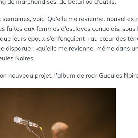
g de marchandises, de bétail ou d’outils.
semaines, voici Qu’elle me revienne, nouvel extra
s faites aux femmes d’esclaves congolais, sous l
 que leurs époux s’enfonçaient « au cœur des ténè
e disparue : «qu’elle me revienne, même dans un
eules Noires.
on nouveau projet, l’album de rock Gueules Noire