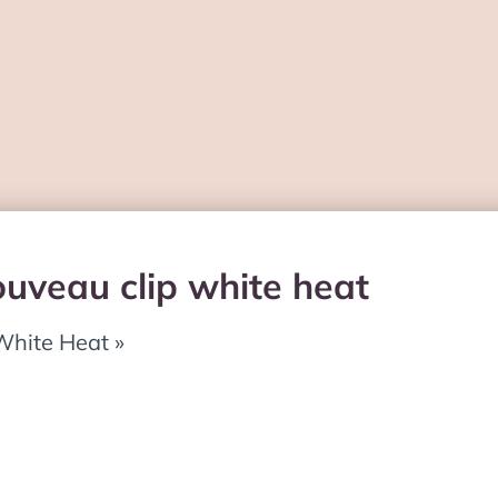
ouveau clip white heat
White Heat »