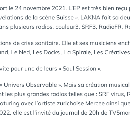
rt le 24 novembre 2021. L’EP est très bien reçu 
élations de la scène Suisse ». LAKNA fait sa deux
 dans plusieurs radios, couleur3, SRF3, RadioFR,
nditions de crise sanitaire. Elle et ses musiciens e
nd, Le Ned, Les Docks , La Spirale, Les Créatives
ite pour une de leurs « Soul Session ».
nivers Observable ». Mais sa création musicale n
t les plus grandes radios telles que : SRF virus, 
eaturing avec l’artiste zurichoise Mercee ainsi qu
2022, elle est l’invité du journal de 20h de TV5m