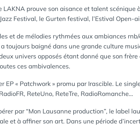
se LAKNA prouve son aisance et talent scénique a
zz Festival, le Gurten festival, l’Estival Open-air
les et de mélodies rythmées aux ambiances rnb/af
 toujours baigné dans une grande culture music
 deux univers opposés étant donné que son frèr
toutes ces ambivalences.
P « Patchwork » promu par Irascible. Le single 
r3, RadioFR, ReteUno, ReteTre, RadioRomanche…
érer par “Mon Lausanne production”, le label laus
icale et à affiner son art. Dans une période d’i