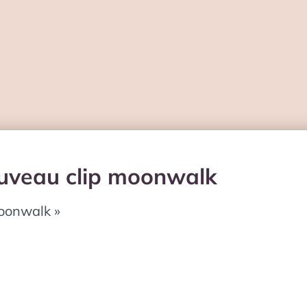
ouveau clip moonwalk
oonwalk »