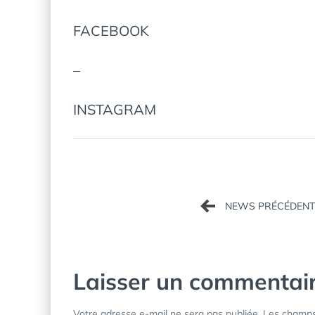
FACEBOOK
–
INSTAGRAM
Navigation
de
l’article
Laisser un commentai
Votre adresse e-mail ne sera pas publiée.
Les champs 