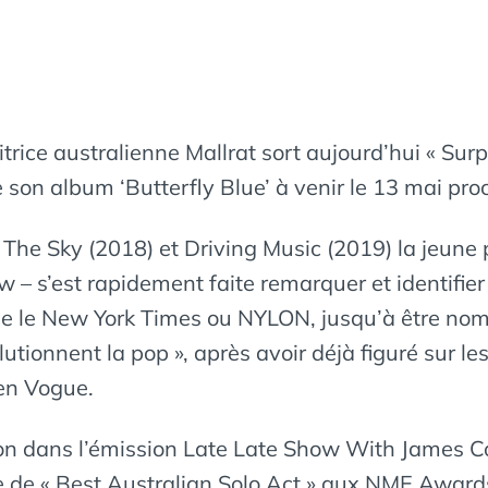
trice australienne Mallrat sort aujourd’hui « Surp
 son album ‘Butterfly Blue’ à venir le 13 mai pro
n The Sky (2018) et Driving Music (2019) la jeune 
 – s’est rapidement faite remarquer et identifie
ue le New York Times ou NYLON, jusqu’à être nom
onnent la pop », après avoir déjà figuré sur les 
een Vogue.
ision dans l’émission Late Late Show With James 
e de « Best Australian Solo Act » aux NME Award