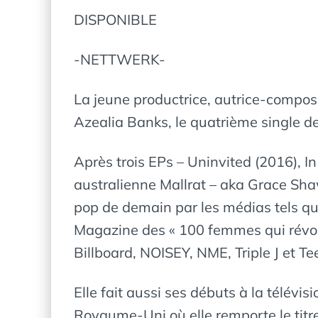
DISPONIBLE
-NETTWERK-
La jeune productrice, autrice-composi
Azealia Banks, le quatrième single de
Après trois EPs – Uninvited (2016), I
australienne Mallrat – aka Grace Shaw
pop de demain par les médias tels q
Magazine des « 100 femmes qui révoluti
Billboard, NOISEY, NME, Triple J et T
Elle fait aussi ses débuts à la télév
Royaume-Uni où elle remporte le titr