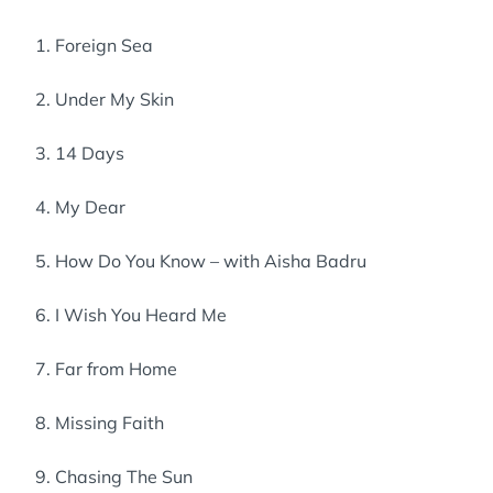
1. Foreign Sea
2. Under My Skin
3. 14 Days
4. My Dear
5. How Do You Know – with Aisha Badru
6. I Wish You Heard Me
7. Far from Home
8. Missing Faith
9. Chasing The Sun