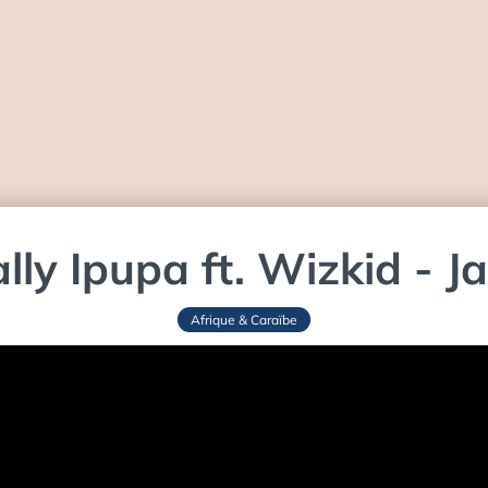
ally Ipupa ft. Wizkid - J
Afrique & Caraïbe