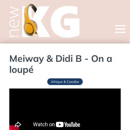
Open
menu
Meiway & Didi B - On a
loupé
Afrique & Caraïbe