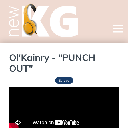
Open
menu
Ol'Kainry - "PUNCH
OUT"
Europe