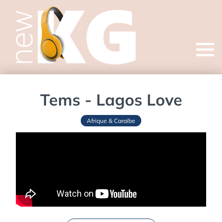
Open
menu
Tems - Lagos Love
Afrique & Caraïbe