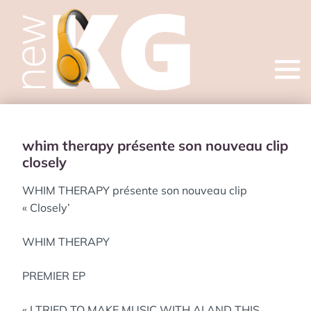
Open
menu
whim therapy présente son nouveau clip
closely
WHIM THERAPY présente son nouveau clip
« Closely’
WHIM THERAPY
PREMIER EP
« I TRIED TO MAKE MUSIC WITH AI AND THIS