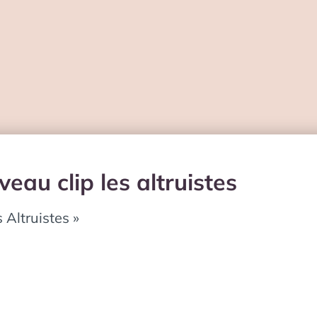
eau clip les altruistes
 Altruistes »