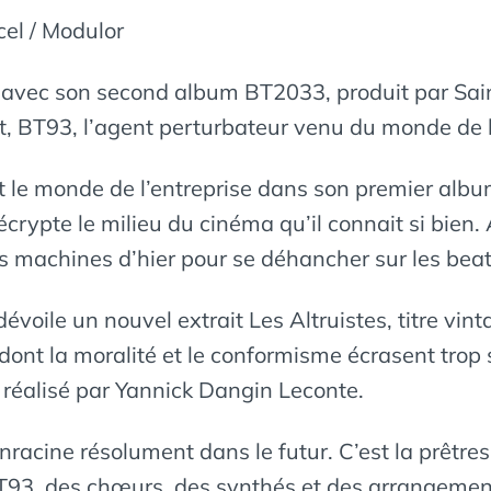
el / Modulor
 avec son second album BT2033, produit par Sai
t, BT93, l’agent perturbateur venu du monde de l
et le monde de l’entreprise dans son premier al
décrypte le milieu du cinéma qu’il connait si bie
les machines d’hier pour se déhancher sur les bea
évoile un nouvel extrait Les Altruistes, titre vi
ont la moralité et le conformisme écrasent trop s
 réalisé par Yannick Dangin Leconte.
acine résolument dans le futur. C’est la prêtress
BT93, des chœurs, des synthés et des arrangements