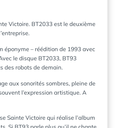
nte Victoire. BT2033 est le deuxième
’entreprise.
bum éponyme – réédition de 1993 avec
n. Avec le disque BT2033, BT93
ts des robots de demain.
ntage aux sonorités sombres, pleine de
ouvent l’expression artistique. A
e Sainte Victoire qui réalise l’album
. Si BT93 parle plus qu’il ne chante,