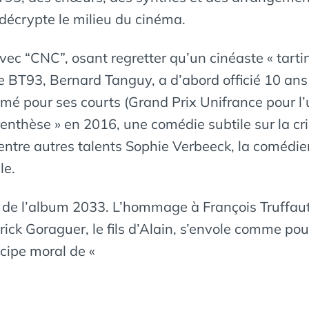
 décrypte le milieu du cinéma.
ec “CNC”, osant regretter qu’un cinéaste « tartin
 que BT93, Bernard Tanguy, a d’abord officié 10 an
rimé pour ses courts (Grand Prix Unifrance pour l
renthèse » en 2016, une comédie subtile sur la cr
entre autres talents Sophie Verbeeck, la comédie
le.
de l’album 2033. L’hommage à François Truffaut,
rick Goraguer, le fils d’Alain, s’envole comme po
ncipe moral de «