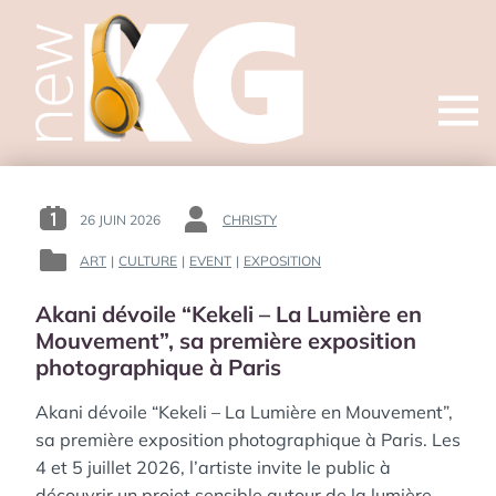
Open
menu
26 JUIN 2026
CHRISTY
POSTED
BY
ON
:
ART
|
CULTURE
|
EVENT
|
EXPOSITION
POSTED
:
IN
Akani dévoile “Kekeli – La Lumière en
:
Mouvement”, sa première exposition
photographique à Paris
Akani dévoile “Kekeli – La Lumière en Mouvement”,
sa première exposition photographique à Paris. Les
4 et 5 juillet 2026, l’artiste invite le public à
découvrir un projet sensible autour de la lumière,