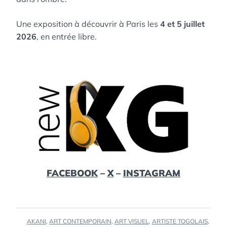
Une exposition à découvrir à Paris les
4 et 5 juillet
2026
, en entrée libre.
FACEBOOK
–
X
–
INSTAGRAM
TAGS
AKANI
,
ART CONTEMPORAIN
,
ART VISUEL
,
ARTISTE TOGOLAIS
,