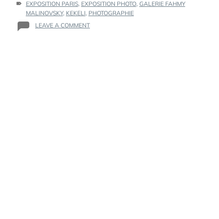
:
EXPOSITION PARIS
,
EXPOSITION PHOTO
,
GALERIE FAHMY
MALINOVSKY
,
KEKELI
,
PHOTOGRAPHIE
ON
LEAVE A COMMENT
AKANI
DÉVOILE
“KEKELI
–
LA
LUMIÈRE
EN
MOUVEMENT”,
SA
PREMIÈRE
EXPOSITION
PHOTOGRAPHIQUE
À
PARIS