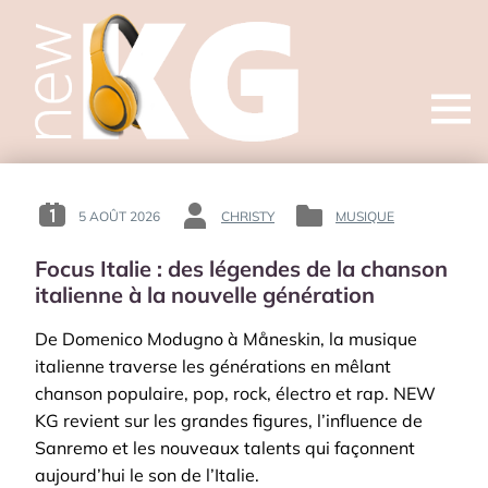
Open
menu
5 AOÛT 2026
CHRISTY
MUSIQUE
POSTED
BY
POSTED
ON
:
IN
Focus Italie : des légendes de la chanson
:
:
italienne à la nouvelle génération
De Domenico Modugno à Måneskin, la musique
italienne traverse les générations en mêlant
chanson populaire, pop, rock, électro et rap. NEW
KG revient sur les grandes figures, l’influence de
Sanremo et les nouveaux talents qui façonnent
aujourd’hui le son de l’Italie.