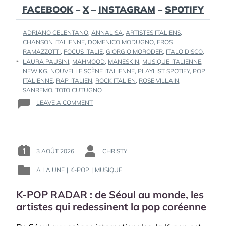
FACEBOOK
–
X
–
INSTAGRAM
–
SPOTIFY
TAGS
ADRIANO CELENTANO
,
ANNALISA
,
ARTISTES ITALIENS
,
:
CHANSON ITALIENNE
,
DOMENICO MODUGNO
,
EROS
RAMAZZOTTI
,
FOCUS ITALIE
,
GIORGIO MORODER
,
ITALO DISCO
,
LAURA PAUSINI
,
MAHMOOD
,
MÅNESKIN
,
MUSIQUE ITALIENNE
,
NEW KG
,
NOUVELLE SCÈNE ITALIENNE
,
PLAYLIST SPOTIFY
,
POP
ITALIENNE
,
RAP ITALIEN
,
ROCK ITALIEN
,
ROSE VILLAIN
,
SANREMO
,
TOTO CUTUGNO
ON
LEAVE A COMMENT
FOCUS
ITALIE
:
DES
LÉGENDES
3 AOÛT 2026
CHRISTY
POSTED
BY
DE
ON
:
LA
A LA UNE
|
K-POP
|
MUSIQUE
POSTED
:
CHANSON
IN
ITALIENNE
K-POP RADAR : de Séoul au monde, les
:
À
artistes qui redessinent la pop coréenne
LA
NOUVELLE