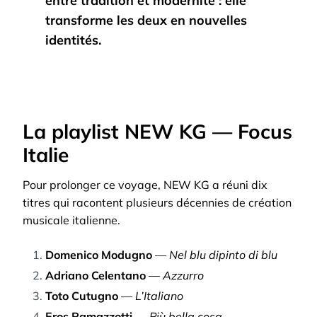
entre tradition et modernité : elle
transforme les deux en nouvelles
identités.
La playlist NEW KG — Focus
Italie
Pour prolonger ce voyage, NEW KG a réuni dix
titres qui racontent plusieurs décennies de création
musicale italienne.
Domenico Modugno
—
Nel blu dipinto di blu
Adriano Celentano
—
Azzurro
Toto Cutugno
—
L’Italiano
Eros Ramazzotti
—
Più bella cosa