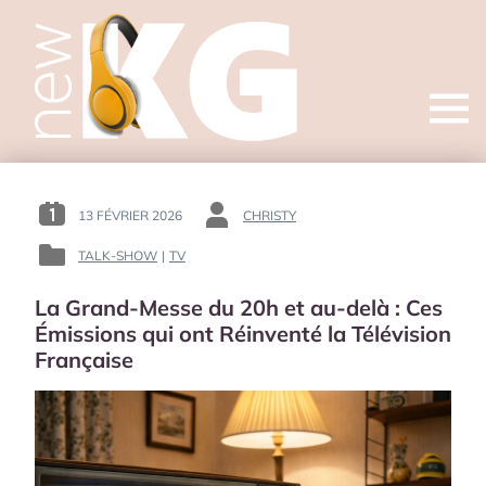
Open
menu
13 FÉVRIER 2026
CHRISTY
POSTED
BY
ON
:
TALK-SHOW
|
TV
POSTED
:
IN
La Grand-Messe du 20h et au-delà : Ces
:
Émissions qui ont Réinventé la Télévision
Française