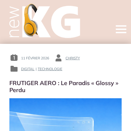
Open
menu
11 FÉVRIER 2026
CHRISTY
POSTED
BY
ON
:
DIGITAL
|
TECHNOLOGIE
POSTED
:
IN
FRUTIGER AERO : Le Paradis « Glossy »
:
Perdu