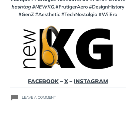
hashtag #NEWKG.
#FrutigerAero #DesignHistory
#GenZ #Aesthetic #TechNostalgia #WiiEra
FACEBOOK
–
X
–
INSTAGRAM
ON
LEAVE A COMMENT
FRUTIGER
AERO
:
LE
PARADIS
« GLOSSY »