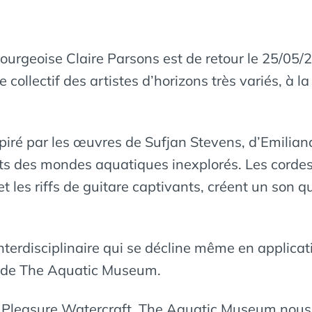
ourgeoise Claire Parsons est de retour le 25/05
ollectif des artistes d’horizons très variés, à l
é par les œuvres de Sufjan Stevens, d’Emiliana T
ts des mondes aquatiques inexplorés. Les cordes,
et les riffs de guitare captivants, créent un son
nterdisciplinaire qui se décline même en applicat
n de The Aquatic Museum.
ge Pleasure Watercraft, The Aquatic Museum nous