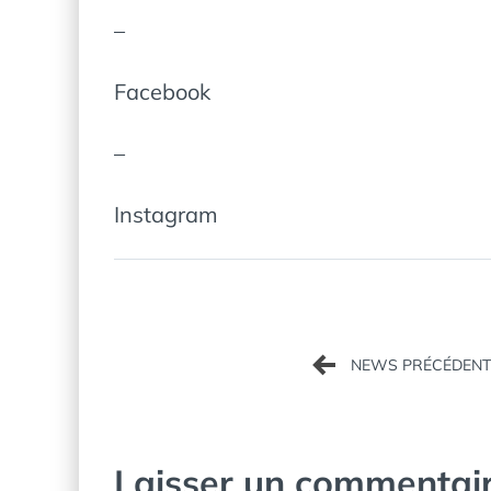
–
Facebook
–
Instagram
Navigation
de
l’article
Laisser un commentai