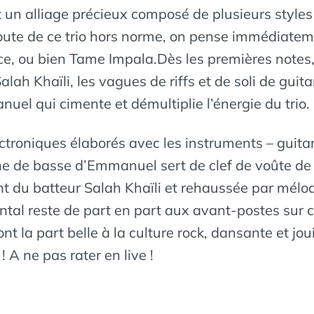
 un alliage précieux composé de plusieurs styles i
coute de ce trio hors norme, on pense immédiat
e, ou bien Tame Impala.Dès les premières notes,
ah Khaïli, les vagues de riffs et de soli de guitar
uel qui cimente et démultiplie l’énergie du trio.
ectroniques élaborés avec les instruments – guita
ne de basse d’Emmanuel sert de clef de voûte de
t du batteur Salah Khaïli et rehaussée par mélod
ental reste de part en part aux avant-postes sur 
ont la part belle à la culture rock, dansante et
 A ne pas rater en live !