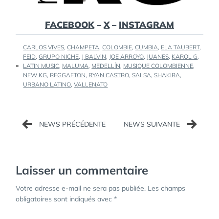
FACEBOOK
–
X
–
INSTAGRAM
TAGS
CARLOS VIVES
,
CHAMPETA
,
COLOMBIE
,
CUMBIA
,
ELA TAUBERT
,
:
FEID
,
GRUPO NICHE
,
J BALVIN
,
JOE ARROYO
,
JUANES
,
KAROL G
,
LATIN MUSIC
,
MALUMA
,
MEDELLÍN
,
MUSIQUE COLOMBIENNE
,
NEW KG
,
REGGAETON
,
RYAN CASTRO
,
SALSA
,
SHAKIRA
,
URBANO LATINO
,
VALLENATO
Navigation
de
l’article
Laisser un commentaire
Votre adresse e-mail ne sera pas publiée.
Les champs
obligatoires sont indiqués avec
*