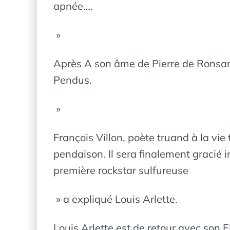
apnée….
»
Après A son âme de Pierre de Ronsard
Pendus.
»
François Villon, poète truand à la vie
pendaison. Il sera finalement gracié i
première rockstar sulfureuse
» a expliqué Louis Arlette.
Louis Arlette est de retour avec son