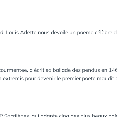
, Louis Arlette nous dévoile un poème célèbre de
 tourmentée, a écrit sa ballade des pendus en 146
n extremis pour devenir le premier poète maudit de 
 EP Sacrilèges, qui adapte cinq des plus beaux po