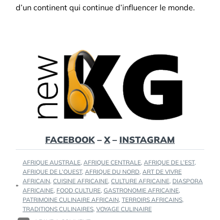
d’un continent qui continue d’influencer le monde.
FACEBOOK
–
X
–
INSTAGRAM
TAGS
AFRIQUE AUSTRALE
,
AFRIQUE CENTRALE
,
AFRIQUE DE L’EST
,
:
AFRIQUE DE L’OUEST
,
AFRIQUE DU NORD
,
ART DE VIVRE
AFRICAIN
,
CUISINE AFRICAINE
,
CULTURE AFRICAINE
,
DIASPORA
AFRICAINE
,
FOOD CULTURE
,
GASTRONOMIE AFRICAINE
,
PATRIMOINE CULINAIRE AFRICAIN
,
TERROIRS AFRICAINS
,
TRADITIONS CULINAIRES
,
VOYAGE CULINAIRE