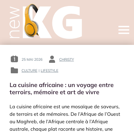
Open
menu
25 MAI 2026
CHRISTY
POSTED
BY
ON
:
CULTURE
|
LIFESTYLE
POSTED
:
IN
La cuisine africaine : un voyage entre
:
terroirs, mémoire et art de vivre
La cuisine africaine est une mosaïque de saveurs,
de terroirs et de mémoires. De l’Afrique de l’Ouest
au Maghreb, de l’Afrique centrale à l’Afrique
australe, chaque plat raconte une histoire, une