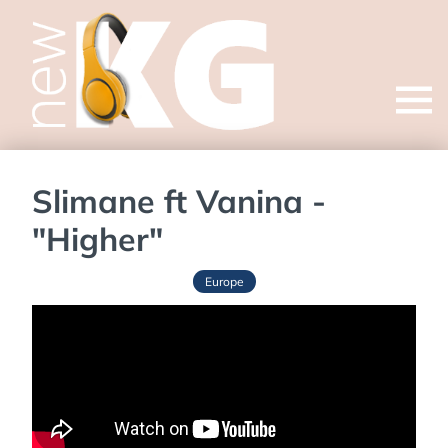
Open
menu
Slimane ft Vanina -
"Higher"
Europe