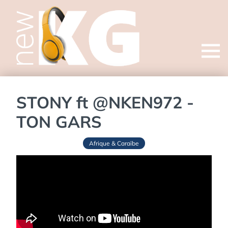
Open
menu
STONY ft ‪@NKEN972‬ -
TON GARS
Afrique & Caraïbe