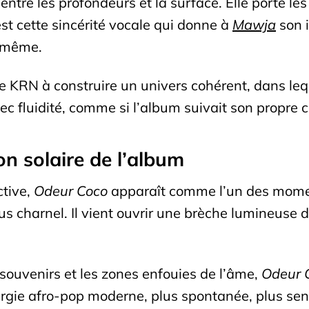
tre les profondeurs et la surface. Elle porte les s
est cette sincérité vocale qui donne à
Mawja
son i
i-même.
de KRN à construire un univers cohérent, dans le
c fluidité, comme si l’album suivait son propre 
on solaire de l’album
ctive,
Odeur Coco
apparaît comme l’un des mome
, plus charnel. Il vient ouvrir une brèche lumineus
s souvenirs et les zones enfouies de l’âme,
Odeur 
gie afro-pop moderne, plus spontanée, plus senso