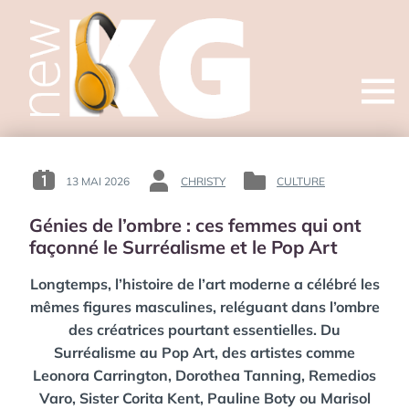
Open
menu
13 MAI 2026
CHRISTY
CULTURE
POSTED
BY
POSTED
ON
:
IN
Génies de l’ombre : ces femmes qui ont
:
:
façonné le Surréalisme et le Pop Art
Longtemps, l’histoire de l’art moderne a célébré les
mêmes figures masculines, reléguant dans l’ombre
des créatrices pourtant essentielles. Du
Surréalisme au Pop Art, des artistes comme
Leonora Carrington, Dorothea Tanning, Remedios
Varo, Sister Corita Kent, Pauline Boty ou Marisol