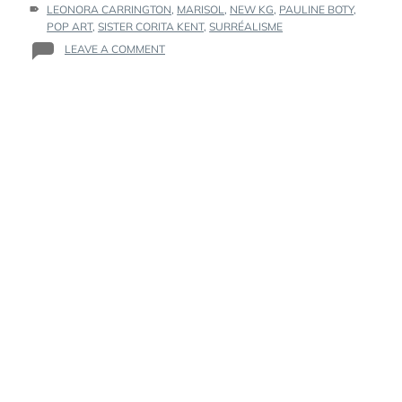
:
LEONORA CARRINGTON
,
MARISOL
,
NEW KG
,
PAULINE BOTY
,
POP ART
,
SISTER CORITA KENT
,
SURRÉALISME
ON
LEAVE A COMMENT
GÉNIES
DE
L’OMBRE
:
CES
FEMMES
QUI
ONT
FAÇONNÉ
LE
SURRÉALISME
ET
LE
POP
ART