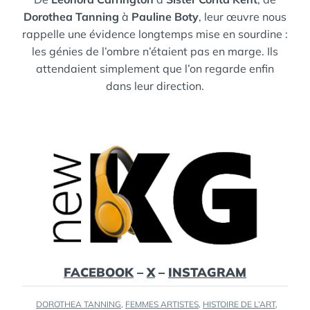
Dorothea Tanning
à
Pauline Boty
, leur œuvre nous
rappelle une évidence longtemps mise en sourdine :
les génies de l’ombre n’étaient pas en marge. Ils
attendaient simplement que l’on regarde enfin
dans leur direction.
FACEBOOK
–
X
–
INSTAGRAM
TAGS
DOROTHEA TANNING
,
FEMMES ARTISTES
,
HISTOIRE DE L’ART
,