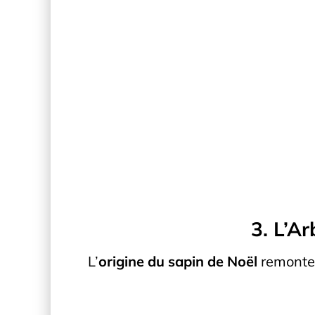
3. L’A
L’
origine du sapin de Noël
remonte 