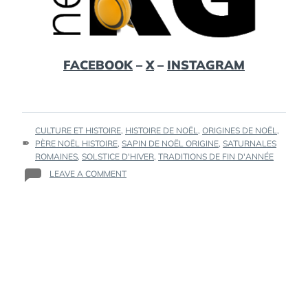
FACEBOOK
–
X
–
INSTAGRAM
TAGS
CULTURE ET HISTOIRE
,
HISTOIRE DE NOËL
,
ORIGINES DE NOËL
,
:
PÈRE NOËL HISTOIRE
,
SAPIN DE NOËL ORIGINE
,
SATURNALES
ROMAINES
,
SOLSTICE D'HIVER
,
TRADITIONS DE FIN D'ANNÉE
ON
LEAVE A COMMENT
L’HISTOIRE
FASCINANTE
DE
NOËL
:
DES
RITUELS
PAÏENS
À
LA