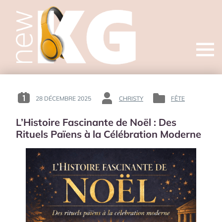
Open
menu
28 DÉCEMBRE 2025
CHRISTY
FÊTE
POSTED
BY
POSTED
ON
:
IN
L’Histoire Fascinante de Noël : Des
:
:
Rituels Païens à la Célébration Moderne