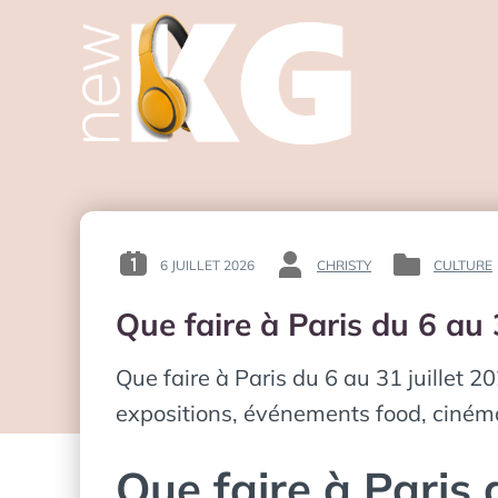
6 JUILLET 2026
CHRISTY
CULTURE
POSTED
BY
POSTED
ON
:
IN
Que faire à Paris du 6 au
:
:
Que faire à Paris du 6 au 31 juillet
expositions, événements food, cinéma 
Que faire à Paris 