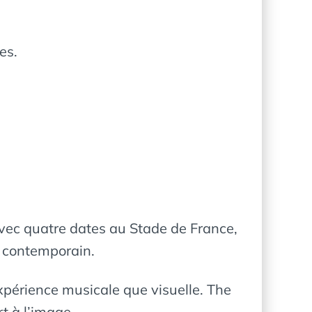
es.
vec quatre dates au Stade de France,
B contemporain.
érience musicale que visuelle. The
t à l’image.