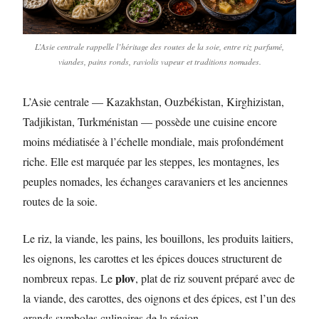
L’Asie centrale rappelle l’héritage des routes de la soie, entre riz parfumé,
viandes, pains ronds, raviolis vapeur et traditions nomades.
L’Asie centrale — Kazakhstan, Ouzbékistan, Kirghizistan,
Tadjikistan, Turkménistan — possède une cuisine encore
moins médiatisée à l’échelle mondiale, mais profondément
riche. Elle est marquée par les steppes, les montagnes, les
peuples nomades, les échanges caravaniers et les anciennes
routes de la soie.
Le riz, la viande, les pains, les bouillons, les produits laitiers,
les oignons, les carottes et les épices douces structurent de
plov
nombreux repas. Le
, plat de riz souvent préparé avec de
la viande, des carottes, des oignons et des épices, est l’un des
grands symboles culinaires de la région.