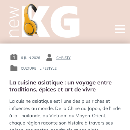
Open
menu
6 JUIN 2026
CHRISTY
POSTED
BY
ON
:
CULTURE
|
LIFESTYLE
POSTED
:
IN
La cuisine asiatique : un voyage entre
:
traditions, épices et art de vivre
La cuisine asiatique est l’une des plus riches et
influentes au monde. De la Chine au Japon, de l’Inde
à la Thaïlande, du Vietnam au Moyen-Orient,
chaque région raconte son histoire à travers ses