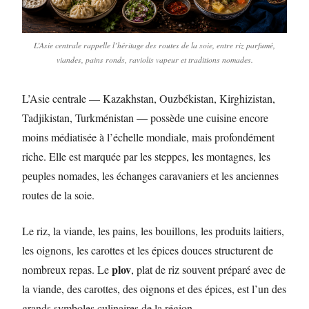
L’Asie centrale rappelle l’héritage des routes de la soie, entre riz parfumé,
viandes, pains ronds, raviolis vapeur et traditions nomades.
L’Asie centrale — Kazakhstan, Ouzbékistan, Kirghizistan,
Tadjikistan, Turkménistan — possède une cuisine encore
moins médiatisée à l’échelle mondiale, mais profondément
riche. Elle est marquée par les steppes, les montagnes, les
peuples nomades, les échanges caravaniers et les anciennes
routes de la soie.
Le riz, la viande, les pains, les bouillons, les produits laitiers,
les oignons, les carottes et les épices douces structurent de
plov
nombreux repas. Le
, plat de riz souvent préparé avec de
la viande, des carottes, des oignons et des épices, est l’un des
grands symboles culinaires de la région.