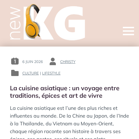
Open
menu
6 JUIN 2026
CHRISTY
POSTED
BY
ON
:
CULTURE
|
LIFESTYLE
POSTED
:
IN
La cuisine asiatique : un voyage entre
:
traditions, épices et art de vivre
La cuisine asiatique est l’une des plus riches et
influentes au monde. De la Chine au Japon, de l’Inde
à la Thaïlande, du Vietnam au Moyen-Orient,
chaque région raconte son histoire à travers ses