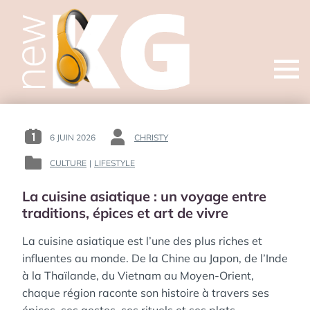
Open
menu
6 JUIN 2026
CHRISTY
POSTED
BY
ON
:
CULTURE
|
LIFESTYLE
POSTED
:
IN
La cuisine asiatique : un voyage entre
:
traditions, épices et art de vivre
La cuisine asiatique est l’une des plus riches et
influentes au monde. De la Chine au Japon, de l’Inde
à la Thaïlande, du Vietnam au Moyen-Orient,
chaque région raconte son histoire à travers ses