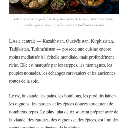
L’Asie centrale rappelle l’héritage des routes de la soie, entre riz parfumé,
viandes, pains ronds, raviolis vapeur et traditions nomades.
L’Asie centrale — Kazakhstan, Ouzbékistan, Kirghizistan,
Tadjikistan, Turkménistan — possède une cuisine encore
moins médiatisée à l’échelle mondiale, mais profondément
riche. Elle est marquée par les steppes, les montagnes, les
peuples nomades, les échanges caravaniers et les anciennes
routes de la soie.
Le riz, la viande, les pains, les bouillons, les produits laitiers,
les oignons, les carottes et les épices douces structurent de
plov
nombreux repas. Le
, plat de riz souvent préparé avec de
la viande, des carottes, des oignons et des épices, est l’un des
grands symboles culinaires de la région.