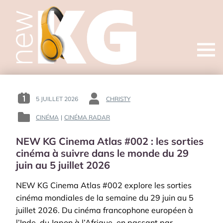
Open
menu
5 JUILLET 2026
CHRISTY
POSTED
BY
ON
:
CINÉMA
|
CINÉMA RADAR
POSTED
:
IN
NEW KG Cinema Atlas #002 : les sorties
:
cinéma à suivre dans le monde du 29
juin au 5 juillet 2026
NEW KG Cinema Atlas #002 explore les sorties
cinéma mondiales de la semaine du 29 juin au 5
juillet 2026. Du cinéma francophone européen à
l’Inde, du Japon à l’Afrique, en passant par