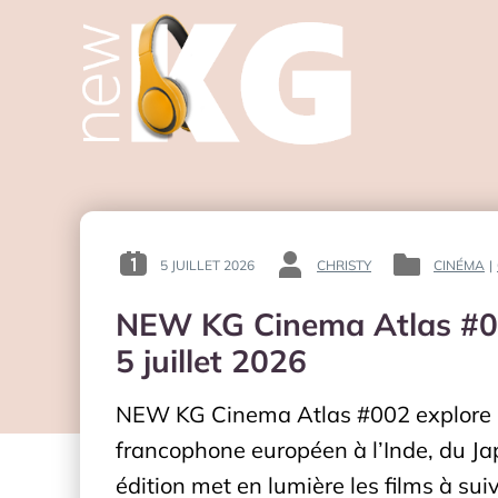
5 JUILLET 2026
CHRISTY
CINÉMA
|
POSTED
BY
POSTED
ON
:
IN
NEW KG Cinema Atlas #002
:
:
5 juillet 2026
NEW KG Cinema Atlas #002 explore le
francophone européen à l’Inde, du Ja
édition met en lumière les films à sui