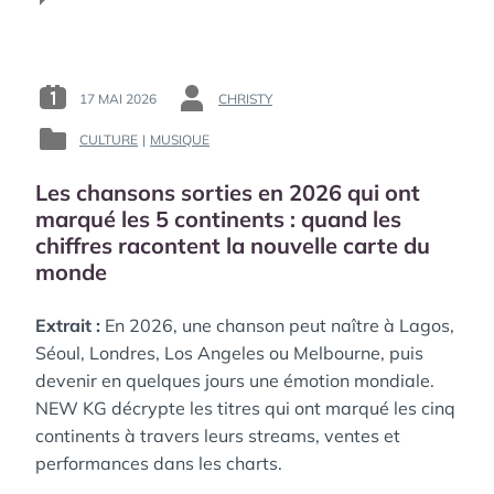
K-
POP
RADAR
:
DE
17 MAI 2026
CHRISTY
POSTED
BY
SÉOUL
ON
:
AU
CULTURE
|
MUSIQUE
POSTED
:
MONDE,
IN
LES
Les chansons sorties en 2026 qui ont
:
ARTISTES
marqué les 5 continents : quand les
QUI
chiffres racontent la nouvelle carte du
REDESSINENT
LA
monde
POP
CORÉENNE
Extrait :
En 2026, une chanson peut naître à Lagos,
Séoul, Londres, Los Angeles ou Melbourne, puis
devenir en quelques jours une émotion mondiale.
NEW KG décrypte les titres qui ont marqué les cinq
continents à travers leurs streams, ventes et
performances dans les charts.