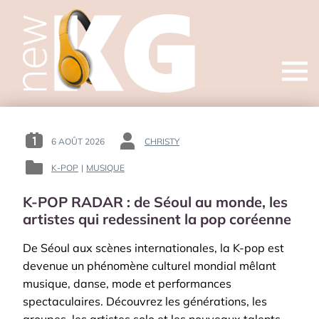
Open
menu
6 AOÛT 2026
CHRISTY
POSTED
BY
ON
:
K-POP
|
MUSIQUE
POSTED
:
IN
K-POP RADAR : de Séoul au monde, les
:
artistes qui redessinent la pop coréenne
De Séoul aux scènes internationales, la K-pop est
devenue un phénomène culturel mondial mêlant
musique, danse, mode et performances
spectaculaires. Découvrez les générations, les