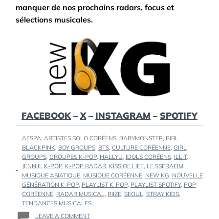
manquer de nos prochains radars, focus et
sélections musicales.
FACEBOOK
–
X
–
INSTAGRAM
–
SPOTIFY
TAGS
AESPA
,
ARTISTES SOLO CORÉENS
,
BABYMONSTER
,
BIBI
,
:
BLACKPINK
,
BOY GROUPS
,
BTS
,
CULTURE CORÉENNE
,
GIRL
GROUPS
,
GROUPES K-POP
,
HALLYU
,
IDOLS CORÉENS
,
ILLIT
,
JENNIE
,
K-POP
,
K-POP RADAR
,
KISS OF LIFE
,
LE SSERAFIM
,
MUSIQUE ASIATIQUE
,
MUSIQUE CORÉENNE
,
NEW KG
,
NOUVELLE
GÉNÉRATION K-POP
,
PLAYLIST K-POP
,
PLAYLIST SPOTIFY
,
POP
CORÉENNE
,
RADAR MUSICAL
,
RIIZE
,
SEOUL
,
STRAY KIDS
,
TENDANCES MUSICALES
ON
LEAVE A COMMENT